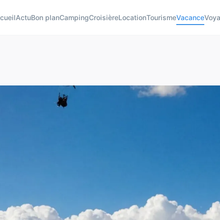
cueil
Actu
Bon plan
Camping
Croisière
Location
Tourisme
Vacance
Voy